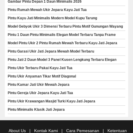
Gambar Pintu Depan 1 Daun Minimalis 2026
Pintu Rumah Mewah Ukir Jepara Kayu Jati Tua
Pintu Kayu Jati Minimalis Modern Model Kupu Tarung
Model Gebyok Ukir 3 Dimensi Terbaru Pintu Motif Gunungan Wayang
Pintu 1 Daun Pintu Minimalis Elegan Model Terbaru Tanpa Frame
Model Pintu Ukir 2 Pintu Rumah Mewah Terbaru Kayu Jati Jepara
Pintu Garasi Ukir Jati Jepara Mewah Model Terbaru
Pintu Jati 2 Daun Model 3 Panel Kusen Lengkung Terbaru Elegan
Pintu Ukir Terbaru Pakai Kayu Jati Tua
Pintu Ukir Anyaman Tikar Motif Diagonal
Pintu Kamar Jati Ukir Mewah Jepara
Pintu Gereja Ukir Jepara Kayu Jati Tua
Pintu Ukir Krawangan Masjid Turki Kayu Jati Jepara
Pintu Minimalis Klasik Jati Jepara
About Us
|
Kontak Kami
|
Cara Pemesanan
|
Ketentuan