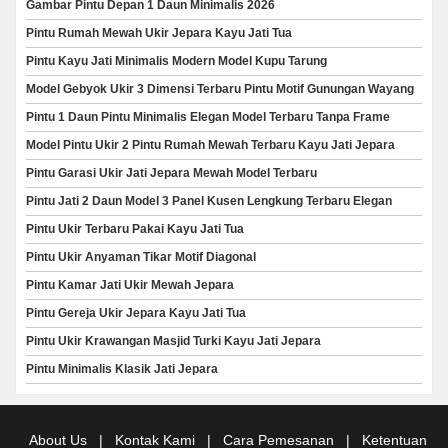
Gambar Pintu Depan 1 Daun Minimalis 2026
Pintu Rumah Mewah Ukir Jepara Kayu Jati Tua
Pintu Kayu Jati Minimalis Modern Model Kupu Tarung
Model Gebyok Ukir 3 Dimensi Terbaru Pintu Motif Gunungan Wayang
Pintu 1 Daun Pintu Minimalis Elegan Model Terbaru Tanpa Frame
Model Pintu Ukir 2 Pintu Rumah Mewah Terbaru Kayu Jati Jepara
Pintu Garasi Ukir Jati Jepara Mewah Model Terbaru
Pintu Jati 2 Daun Model 3 Panel Kusen Lengkung Terbaru Elegan
Pintu Ukir Terbaru Pakai Kayu Jati Tua
Pintu Ukir Anyaman Tikar Motif Diagonal
Pintu Kamar Jati Ukir Mewah Jepara
Pintu Gereja Ukir Jepara Kayu Jati Tua
Pintu Ukir Krawangan Masjid Turki Kayu Jati Jepara
Pintu Minimalis Klasik Jati Jepara
About Us
|
Kontak Kami
|
Cara Pemesanan
|
Ketentuan