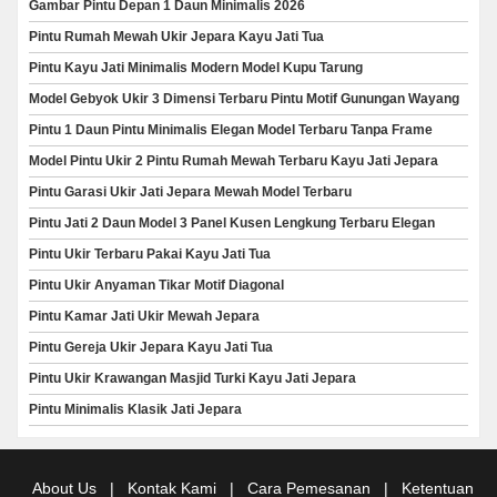
Gambar Pintu Depan 1 Daun Minimalis 2026
Pintu Rumah Mewah Ukir Jepara Kayu Jati Tua
Pintu Kayu Jati Minimalis Modern Model Kupu Tarung
Model Gebyok Ukir 3 Dimensi Terbaru Pintu Motif Gunungan Wayang
Pintu 1 Daun Pintu Minimalis Elegan Model Terbaru Tanpa Frame
Model Pintu Ukir 2 Pintu Rumah Mewah Terbaru Kayu Jati Jepara
Pintu Garasi Ukir Jati Jepara Mewah Model Terbaru
Pintu Jati 2 Daun Model 3 Panel Kusen Lengkung Terbaru Elegan
Pintu Ukir Terbaru Pakai Kayu Jati Tua
Pintu Ukir Anyaman Tikar Motif Diagonal
Pintu Kamar Jati Ukir Mewah Jepara
Pintu Gereja Ukir Jepara Kayu Jati Tua
Pintu Ukir Krawangan Masjid Turki Kayu Jati Jepara
Pintu Minimalis Klasik Jati Jepara
About Us
|
Kontak Kami
|
Cara Pemesanan
|
Ketentuan