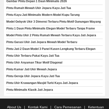
Gambar Pintu Depan 1 Daun Minimalis 2026
Pintu Rumah Mewah Ukir Jepara Kayu Jati Tua
Pintu Kayu Jati Minimalis Modern Model Kupu Tarung
Model Gebyok Ukir 3 Dimensi Terbaru Pintu Motif Gunungan Wayang
Pintu 1 Daun Pintu Minimalis Elegan Model Terbaru Tanpa Frame
Model Pintu Ukir 2 Pintu Rumah Mewah Terbaru Kayu Jati Jepara
Pintu Garasi Ukir Jati Jepara Mewah Model Terbaru
Pintu Jati 2 Daun Model 3 Panel Kusen Lengkung Terbaru Elegan
Pintu Ukir Terbaru Pakai Kayu Jati Tua
Pintu Ukir Anyaman Tikar Motif Diagonal
Pintu Kamar Jati Ukir Mewah Jepara
Pintu Gereja Ukir Jepara Kayu Jati Tua
Pintu Ukir Krawangan Masjid Turki Kayu Jati Jepara
Pintu Minimalis Klasik Jati Jepara
About Us
|
Kontak Kami
|
Cara Pemesanan
|
Ketentuan