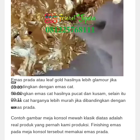
Emas prada atau leaf gold hasilnya lebih glamour jika
dibandingkan dengan emas cat.
00:00
00:00
Sedangkan emas cat hasilnya pucat dan kusam, selain itu
00:11
emas cat harganya lebih murah jika dibandingkan dengan
emas prada.
Contoh gambar meja konsol mewah klasik diatas adalah
real produk yang pernah kami produksi. Finishing emas
pada meja konsol tersebut memakai emas prada.