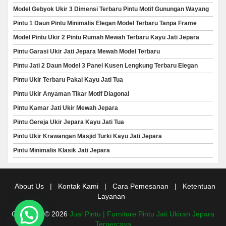
Model Gebyok Ukir 3 Dimensi Terbaru Pintu Motif Gunungan Wayang
Pintu 1 Daun Pintu Minimalis Elegan Model Terbaru Tanpa Frame
Model Pintu Ukir 2 Pintu Rumah Mewah Terbaru Kayu Jati Jepara
Pintu Garasi Ukir Jati Jepara Mewah Model Terbaru
Pintu Jati 2 Daun Model 3 Panel Kusen Lengkung Terbaru Elegan
Pintu Ukir Terbaru Pakai Kayu Jati Tua
Pintu Ukir Anyaman Tikar Motif Diagonal
Pintu Kamar Jati Ukir Mewah Jepara
Pintu Gereja Ukir Jepara Kayu Jati Tua
Pintu Ukir Krawangan Masjid Turki Kayu Jati Jepara
Pintu Minimalis Klasik Jati Jepara
About Us
|
Kontak Kami
|
Cara Pemesanan
|
Ketentuan
Layanan
Copyright © 2026
Jual Pintu | Furniture Pintu Jati Ukiran Jepara
Terpercaya