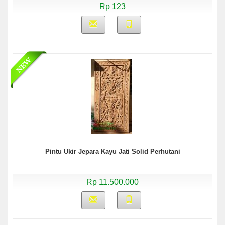
Rp 123
Pintu Ukir Jepara Kayu Jati Solid Perhutani
Rp 11.500.000