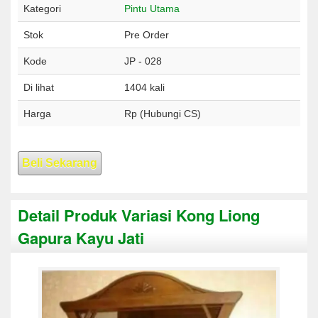
Kategori
Pintu Utama
Stok
Pre Order
Kode
JP - 028
Di lihat
1404 kali
Harga
Rp (Hubungi CS)
Beli Sekarang
Detail Produk Variasi Kong Liong
Gapura Kayu Jati