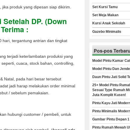
jika produk yang dipesan siap dikirim.
Set Kursi Tamu
Set Meja Makan
i Setelah DP. (Down
Kursi Anak Sekolah
Terima :
Gazebo Minimalis
 hari, tergantung antrian dan tingkat
Pos-pos Terbar
ang terjadi keterlambatan produksi yang
Model Pintu Kamar Cat
seperti, cuaca, stock bahan, controlling,
Model Pintu Dan Jende
Daun Pintu Jati Solid 
u & Natal, pada hari besar tersebut
25+ Model Pintu Rumah
adat jadi harap melakukan order minimal
Sesuai Type Rumah Min
sebut / sebelum pemakaian.
Juta Komplit Kusen!
Pintu Kayu Jati Moder
Pintu Minimalis Moder
akan hubungi customer / pembeli, untuk
Gambar Pintu Depan 1
Pintu Rumah Mewah Uk
a ditanggung oleh pembeli. (
kecuali ada