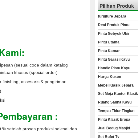
Pilihan Produk
furniture Jepara
Real Produk Pintu
Pintu Gebyok Ukir
Pintu Utama
Kami:
Pintu Kamar
Pintu Garasi Kayu
ipesan (sesuai code dalam katalog
Handle Pintu Kayu
mintaan khusus (special order)
Harga Kusen
a finishing, assesoris & pengiriman
Mebel Klasik Jepara
)
Set Meja Kantor Klasi
ksi
Ruang Sauna Kayu
Tempat Tidur Tingkat
Pembayaran :
Pintu Klasik Eropa
Jual Bedug Masjid
 % setelah proses produksi selesai dan
Set Bufet Tv