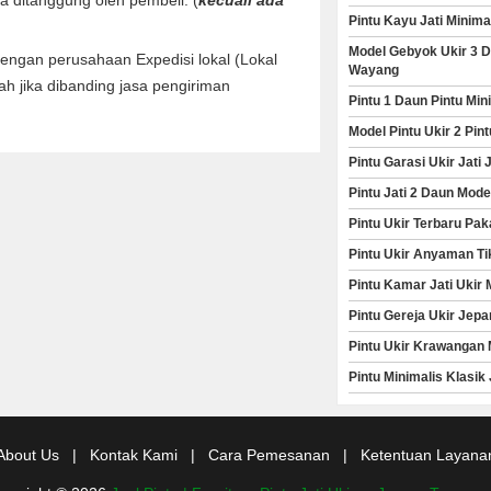
Pintu Kayu Jati Minim
Model Gebyok Ukir 3 D
engan perusahaan Expedisi lokal (Lokal
Wayang
h jika dibanding jasa pengiriman
Pintu 1 Daun Pintu Mi
Model Pintu Ukir 2 Pi
Pintu Garasi Ukir Jat
Pintu Jati 2 Daun Mod
Pintu Ukir Terbaru Pak
Pintu Ukir Anyaman Ti
Pintu Kamar Jati Ukir
Pintu Gereja Ukir Jepa
Pintu Ukir Krawangan 
Pintu Minimalis Klasik
About Us
|
Kontak Kami
|
Cara Pemesanan
|
Ketentuan Layana